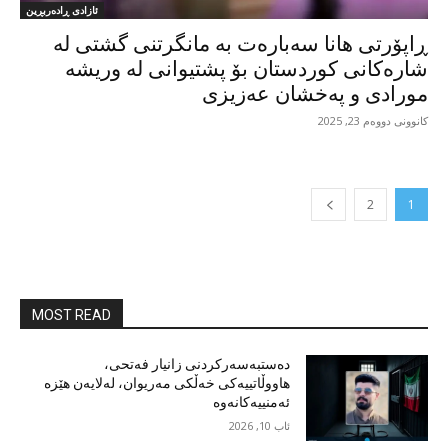
ئازادی ڕادەربڕین
ڕاپۆرتی هانا سەبارەت بە مانگرتنی گشتی لە
شارەکانی کوردستان بۆ پشتیوانی لە وریشە
مورادی و پەخشان عەزیزی
کانوونی دووەم 23, 2025
2
1
MOST READ
دەستبەسەرکردنی زانیار فەتحی،
هاووڵاتییەکی خەڵکی مەریوان، لەلایەن هێزە
ئەمنییەکانەوە
ئاب 10, 2026