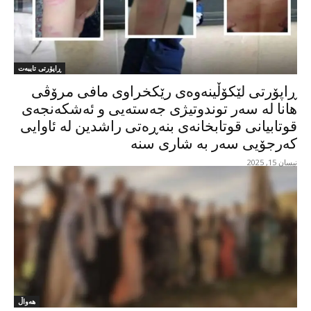
ڕاپۆرتی تایبەت
ڕاپۆرتی لێکۆڵینەوەی رێکخراوی مافی مرۆڤی
هانا لە سەر توندوتیژی جەستەیی و ئەشکەنجەی
قوتابیانی قوتابخانەی بنەڕەتی راشدین لە ئاوایی
کەرجۆیی سەر بە شاری سنە
نیسان 15, 2025
هەواڵ