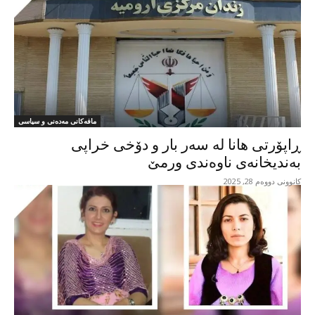
مافەکانی مەدەنی و سیاسی
ڕاپۆرتی هانا لە سەر بار و دۆخی خراپی
بەندیخانەی ناوەندی ورمێ
کانوونی دووەم 28, 2025