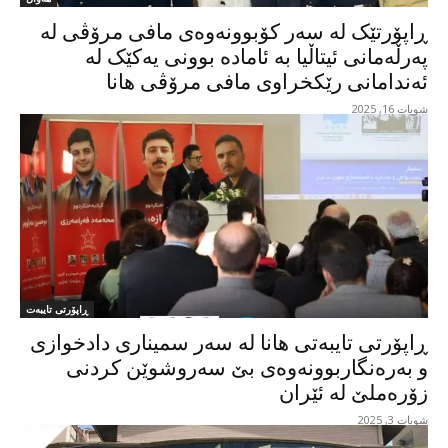
ڕاپۆرتێک لە سەر کۆبوونەوەی مافی مرۆڤی لە
پەرڵەمانی ئیتاڵیا بە ئامادە بوونی یەکێک لە
ئەندامانی رێکخراوی مافی مرۆڤی هانا
شوبات 16, 2025
ڕاپۆرتی تایبەت
ڕاپۆرتی تایبەتی هانا لە سەر سمیناری دادخوازی
و بەرەنگاربوونەوەی بێ سەروشوێن کردنی
زۆرەملێ لە ئێران
شوبات 3, 2025