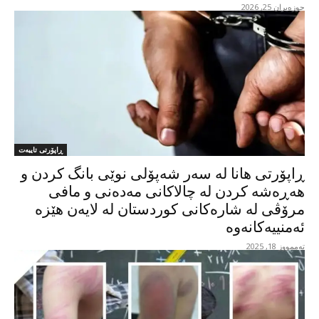
حوزه‌یران 25, 2026
ڕاپۆرتی تایبەت
ڕاپۆرتی هانا لە سەر شەپۆلی نوێی بانگ کردن و
هەڕەشە کردن لە چالاکانی مەدەنی و مافی
مرۆڤی لە شارەکانی کوردستان لە لایەن هێزە
ئەمنییەکانەوە
تەممووز 18, 2025