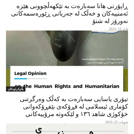
ڕاپۆرتی هانا سەبارەت بە تێکهەڵچوونی هێزە
ئەمنییەکان و خەڵک لە جەریانی ڕێورەسمەکانی
نەورۆز لە شنۆ
ئازار 15, 2025
بڵاوکراوەکان
تیۆری یاسایی سەبارەت بە کەڵک وەرگرتنی
کۆماری ئیسلامی لە فڕۆکەی بێفڕۆکەوانی
خۆکوژی شاهد ١٣٦ و لێکەوتە مرۆییەکانی
شوبات 22, 2025