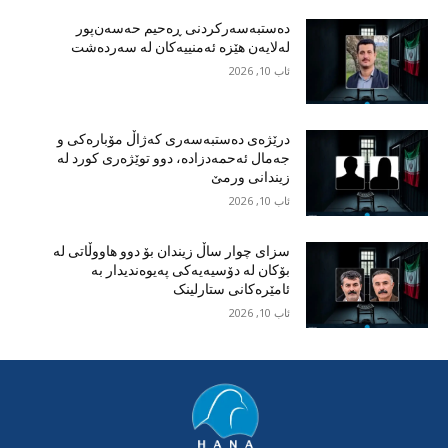
دەستبەسەرکردنی ڕەحیم حەسەن‌پور
لەلایەن هێزە ئەمنییەکان لە سەردەشت
ئاب 10, 2026
درێژەی دەستبەسەری کەژاڵ مۆبارەکی و
جەمال ئەحمەدزادە، دوو توێژەری کورد لە
زیندانی ورمێ
ئاب 10, 2026
سزای چوار ساڵ زیندان بۆ دوو هاووڵاتی لە
بۆکان لە دۆسیەیەکی پەیوەندیدار بە
ئامێرەکانی ستارلینک
ئاب 10, 2026