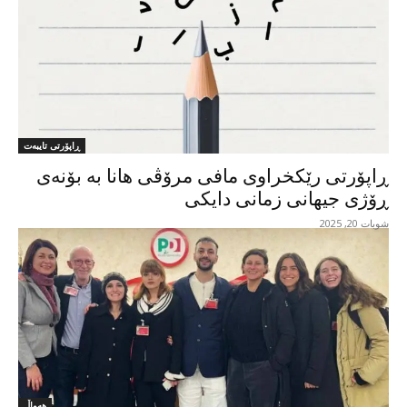
ڕاپۆرتی تایبەت
ڕاپۆرتی رێکخراوی مافی مرۆڤی هانا بە بۆنەی
ڕۆژی جیهانی زمانی دایکی
شوبات 20, 2025
هەواڵ