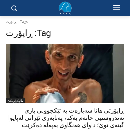
Tags
ڕاپۆرت
Tag:
ڕاپۆرت
بڵاوکراوەکان
ڕاپۆرتی هانا سەبارەت بە تێکچوونی باری
تەندروستیی حاتەم یەکتا، پەنابەری ئێرانی لەپاپوا
گینەی نوێ؛ داوای هەنگاوی بەپەلە دەکرێت