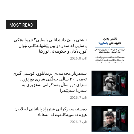
MOST READ
ئاشتی بەبێ دانپێدانانی یاسایی؟ تێڕوانینێکی
یاسایی لە سەر دوایین پێشهاتەکانی نێوان
کوردەکان و حکومەتی تورکیا
ئاب 8, 2026
شەهریار محەمەدی بریمانلوو، کوشتی گیری
تەمەن ٢٠ ساڵی خەڵکی شاری بوژنۆرد،
سزای دوو ساڵ بەندکرانی تەعزیری بە
سەردا سەپێندرا
ئاب 7, 2026
دەستبەسەرکرانی شێرزاد پایانیانی لە لایەن
هێزە ئەمنییەکانەوە لە مەهاباد
ئاب 7, 2026