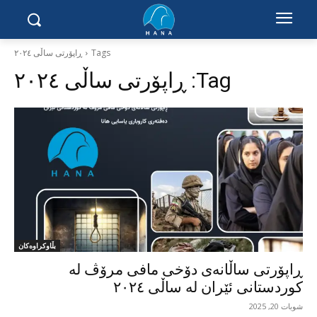
Tags
ڕاپۆرتی ساڵی ٢٠٢٤
Tag:
ڕاپۆرتی ساڵی ٢٠٢٤
بڵاوکراوەکان
ڕاپۆرتی ساڵانەی دۆخی مافی مرۆڤ لە
کوردستانی ئێران لە ساڵی ٢٠٢٤
شوبات 20, 2025