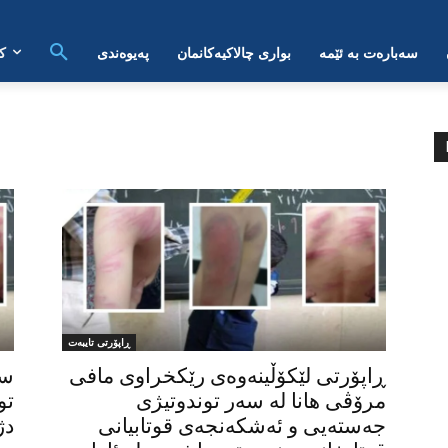
سەبارەت بە ئێمە
بواری چالاکیەکانمان
پەیوەندی
ک
ڕاپۆرتی تایبەت
ڕاپۆرتی لێکۆڵینەوەی رێکخراوی مافی
سن
مرۆڤی هانا لە سەر توندوتیژی
تو
جەستەیی و ئەشکەنجەی قوتابیانی
دژ