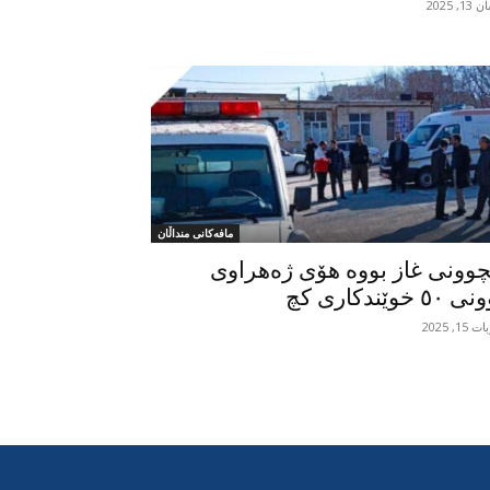
1, 2025
مافەکانی منداڵان
چوونی غاز بووە هۆی ژەهراوی
٥٠ خوێندکاری کچ
15, 2025