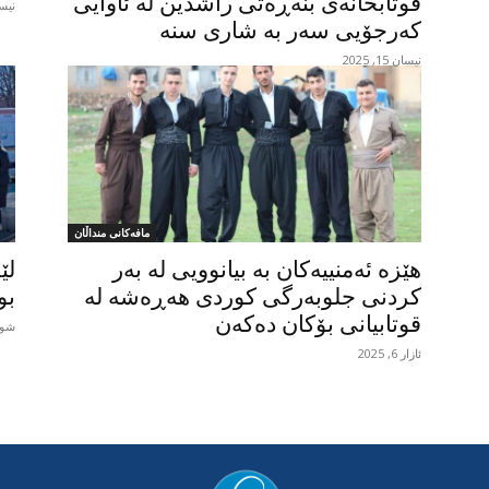
قوتابخانەی بنەڕەتی راشدین لە ئاوایی
نیسان 3
کەرجۆیی سەر بە شاری سنە
نیسان 15, 2025
مافەکانی منداڵان
هێزە ئەمنییەکان بە بیانوویی لە بەر
لێ
کردنی جلوبەرگی کوردی هەڕەشە لە
بوونی 
قوتابیانی بۆکان دەکەن
شوبات 
ئازار 6, 2025