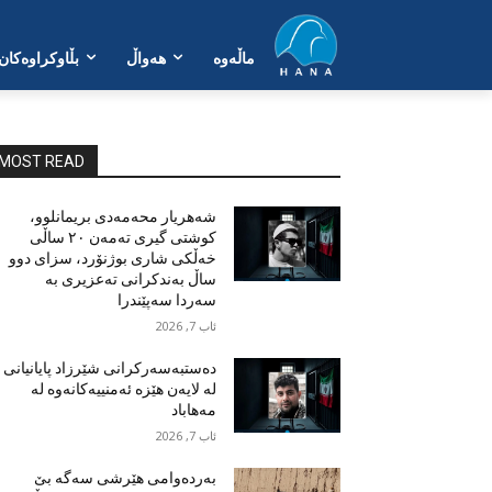
ماڵەوە
هەواڵ
بڵاوکراوەکان
MOST READ
شەهریار محەمەدی بریمانلوو،
کوشتی گیری تەمەن ٢٠ ساڵی
خەڵکی شاری بوژنۆرد، سزای دوو
ساڵ بەندکرانی تەعزیری بە
سەردا سەپێندرا
ئاب 7, 2026
دەستبەسەرکرانی شێرزاد پایانیانی
لە لایەن هێزە ئەمنییەکانەوە لە
مەهاباد
ئاب 7, 2026
بەردەوامی هێرشی سەگە بێ