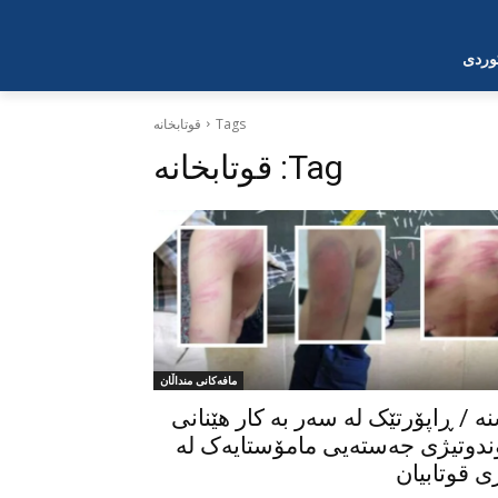
وردی
Tags
قوتابخانە
Tag:
قوتابخانە
مافەکانی منداڵان
ە / ڕاپۆرتێک لە سەر بە کار هێنانی
ندوتیژی جەستەیی مامۆستایەک لە
ی قوتابیان