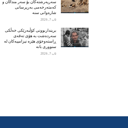
سەرپەرشتەکان بۆ سەر منداڵان و
کەمتەرخەمی بەرپرسانی
شارەوانی سنە
ئاب 7, 2026
برینداربوونی کۆڵبەرێکی خەڵکی
سەردەشت بە هۆی تەقەی
ڕاستەوخۆی هێزە نیزامییەکان لە
سنووری بانە
ئاب 7, 2026