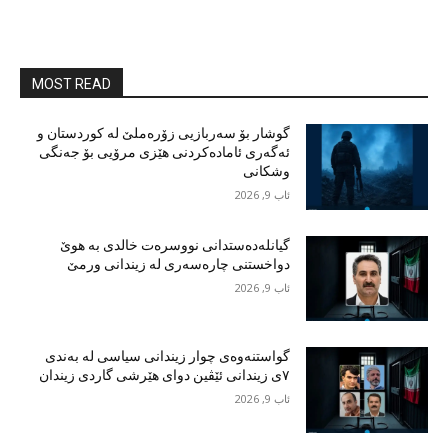
MOST READ
گوشار بۆ سەربازیی زۆرەملێ لە کوردستان و
ئەگەری ئامادەکردنی هێزی مرۆیی بۆ جەنگی
وشکانی
ئاب 9, 2026
گیانلەدەستدانی نووسرەت خالدی بە هوێ
دواخستنی چارەسەری لە زیندانی ورمێ
ئاب 9, 2026
گواستنەوەی چوار زیندانی سیاسی لە بەندی
٧ی زیندانی ئێڤین دوای هێرشی گاردی زیندان
ئاب 9, 2026