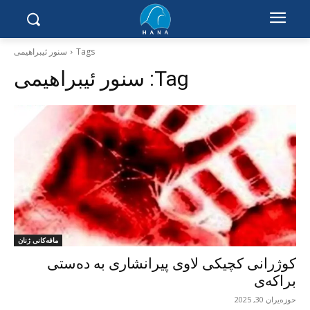
Tags
سنور ئیبراهیمی
Tag:
سنور ئیبراهیمی
مافەکانی ژنان
کوژرانی کچیکی لاوی پیرانشاری بە دەستی
براکەی
حوزه‌یران 30, 2025