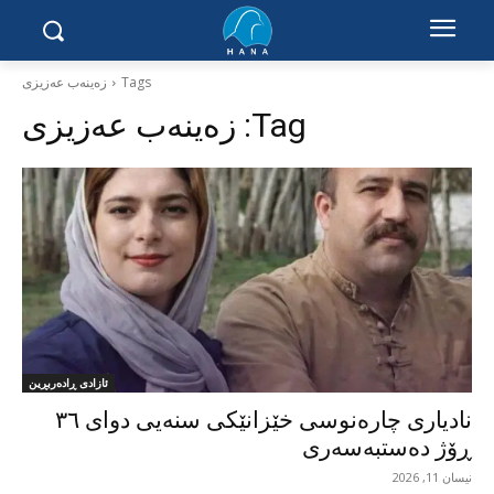
Tags
زەینەب عەزیزی
Tag:
زەینەب عەزیزی
ئازادی ڕادەربڕین
نادیاری چارەنوسی خێزانێکی سنەیی دوای ٣٦
ڕۆژ دەستبەسەری
نیسان 11, 2026