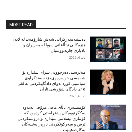
MOST READ
دەستبەسەرکرانی شەش شارۆمەند لە لایەن
هێزەکانی ئیتڵاعاتی سوپا لە مەریوان و
نادیاری چارەنووسیان
ئاب 6, 2026
مەترسیی دەرچوونی سزای سێدارە بۆ
شەمسی خوسرەوی، ژنە بەندکراوی
سیاسیی کورد ،دوای دادگاییکردنی لە لقی
١٥ی دادگای شۆڕشی تاران
ئاب 6, 2026
کۆمیسەری باڵای مافی مرۆڤی نەتەوە
یەکگرتووەکان پشتڕاستی کردەوە کە
کۆماری ئیسلامی سێدارە بۆ دروستکردنی
ترس و سەرکوتکردنی ناڕەزایەتییەکان
بەکاردەهێنێت