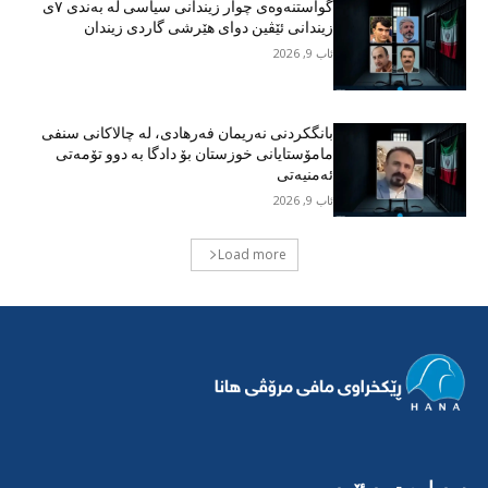
گواستنەوەی چوار زیندانی سیاسی لە بەندی ٧ی
زیندانی ئێڤین دوای هێرشی گاردی زیندان
ئاب 9, 2026
بانگکردنی نەریمان فەرهادی، لە چالاکانی سنفی
مامۆستایانی خوزستان بۆ دادگا بە دوو تۆمەتی
ئەمنیەتی
ئاب 9, 2026
Load more