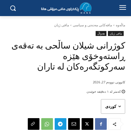
ماڵه‌وه‌
مافەکانی مەدەنی و سیاسی
مافی ژیان
مافی ژیان
هەواڵ
کوژرانی شیلان ساڵحی بە تەقەی
ڕاستەوخۆی هێزە
سەرکوتگەرەکان لە تاران
کانوونی دووەم 27, 2026
کەمتر لە ١
دەقێقە خوێندن
کوردی