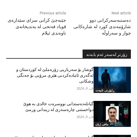
Previous article
Next article
دەستبەسەرکرانی دوو
جێبەجێ کرانی سزای سێدارەی
شارۆمەندی کورد لە شارەکانی
قوباد فەتحی لە بەندیخانەی
چوار و سەراوڵە
ناوەندی ئیلام
زۆرتر لەسەر ئەم بابەتە
گوشار بۆ سەربازیی زۆرەملێ لە کوردستان و
ئەگەری ئامادەکردنی هێزی مرۆیی بۆ جەنگی
وشکانی
ئاب 9, 2026
ڕاپۆرتی تایبەت
گیانلەدەستدانی نووسرەت خالدی بە هوێ
دواخستنی چارەسەری لە زیندانی ورمێ
ئاب 9, 2026
مافی ژیان