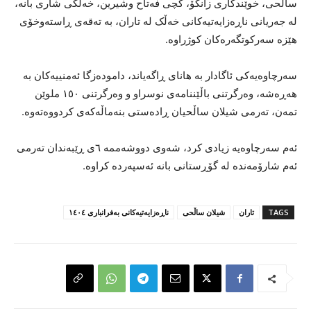
ساڵحی، خوێندکاری زانکۆ، کچی فەتاح وشیرین، خەڵکی شاری بانە،
لە جەریانی ناڕەزایەتیەکانی خەڵک لە تاران، بە تەقەی ڕاستەوخۆی
هێزه سەرکوتگەرەکان کوژراوە.
سەرچاوەیەکی ئاگادار بە هانای ڕاگەیاند، دامودەزگا ئەمنییەکان بە
هەڕەشە، وەرگرتنی باڵێننامەی نوسراو و وەرگرتنی ١٥٠ ملوێن
تمەن، تەرمی شیلان ساڵحیان ڕادەستی بنەماڵەکەی کردووەتەوە.
ئەم سەرچاوەیە زیادی کرد، شەوی دووشەممە ٦ی ڕێبەندان تەرمی
ئەم شارۆمەندە لە گۆڕستانی بانە ئەسپەردە کراوە.
TAGS
تاران
شیلان ساڵحی
ناڕەزایەتیەکانی بەفرانباری ١٤٠٤