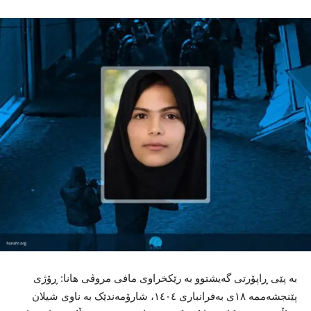
بە پێی ڕاپۆرتی گەیشتوو بە رێکخراوی مافی مروڤی هانا: ڕۆژی
پێنجشەممە ١٨ی بەفرانباری ١٤٠٤، شارۆمەندێک بە ناوی شیلان