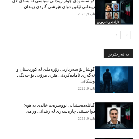
گواستنەوەی چوار زیندانی سیاسی لە بەندی ٧ی
زیندانی ئێڤین دوای هێرشی گاردی زیندان
ئاب 9, 2026
ئازادی ڕادەربڕین
بە نەرخترین
گوشار بۆ سەربازیی زۆرەملێ لە کوردستان و
ئەگەری ئامادەکردنی هێزی مرۆیی بۆ جەنگی
وشکانی
ئاب 9, 2026
گیانلەدەستدانی نووسرەت خالدی بە هوێ
دواخستنی چارەسەری لە زیندانی ورمێ
ئاب 9, 2026