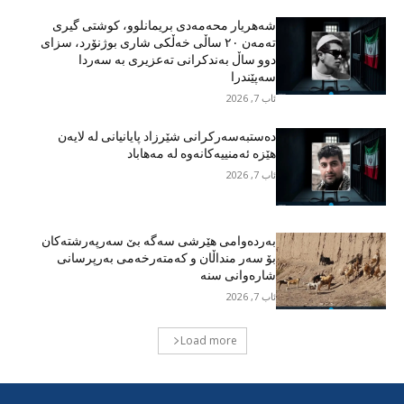
شەهریار محەمەدی بریمانلوو، کوشتی گیری
تەمەن ٢٠ ساڵی خەڵکی شاری بوژنۆرد، سزای
دوو ساڵ بەندکرانی تەعزیری بە سەردا
سەپێندرا
ئاب 7, 2026
دەستبەسەرکرانی شێرزاد پایانیانی لە لایەن
هێزە ئەمنییەکانەوە لە مەهاباد
ئاب 7, 2026
بەردەوامی هێرشی سەگە بێ سەرپەرشتەکان
بۆ سەر منداڵان و کەمتەرخەمی بەرپرسانی
شارەوانی سنە
ئاب 7, 2026
Load more