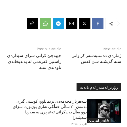
Previous article
Next article
ژمارەی دەستبەسەر کراوانی
جێبەجێ کرانی سزای سێدارەی
سنە گەیشتە سێ کەس
راستین کەرەمی لە بەندیخانەی
ناوەندی سنە
زۆرتر لەسەر ئەم بابەتە
شەهریار محەمەدی بریمانلوو، کوشتی گیری
تەمەن ٢٠ ساڵی خەڵکی شاری بوژنۆرد، سزای
دوو ساڵ بەندکرانی تەعزیری بە سەردا
سەپێندرا
ئازادی ڕادەربڕین
ئاب 7, 2026