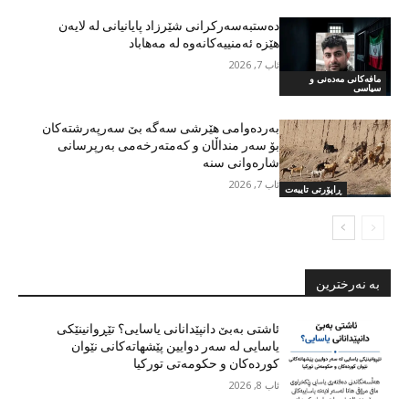
دەستبەسەرکرانی شێرزاد پایانیانی لە لایەن
هێزە ئەمنییەکانەوە لە مەهاباد
ئاب 7, 2026
مافەکانی مەدەنی و
سیاسی
بەردەوامی هێرشی سەگە بێ سەرپەرشتەکان
بۆ سەر منداڵان و کەمتەرخەمی بەرپرسانی
شارەوانی سنە
ئاب 7, 2026
ڕاپۆرتی تایبەت
بە نەرخترین
ئاشتی بەبێ دانپێدانانی یاسایی؟ تێڕوانینێکی
یاسایی لە سەر دوایین پێشهاتەکانی نێوان
کوردەکان و حکومەتی تورکیا
ئاب 8, 2026