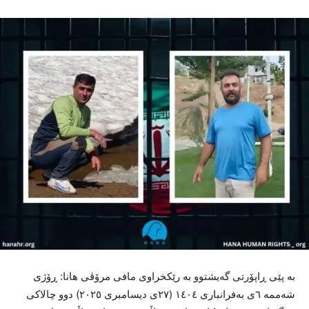
بە پێی ڕاپۆرتی گەیشتوو بە رێکخراوی مافی مرۆڤی هانا: ڕۆژی
شەممە ٦ی بەفرانباری ١٤٠٤ (٢٧ی دیسامبری ٢٠٢٥) دوو چالاکی