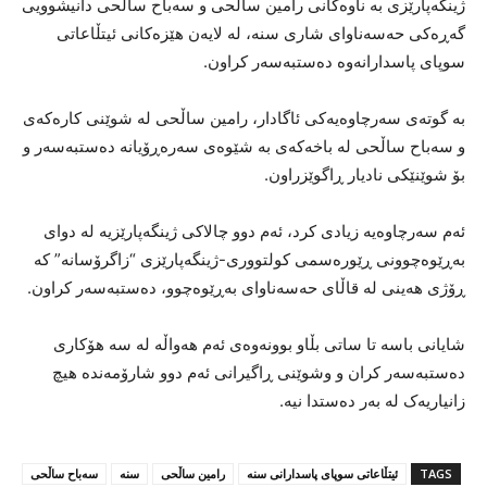
ژینگەپارێزی بە ناوەکانی رامین ساڵحی و سەباح ساڵحی دانیشوویی
گەڕەکی حەسەناوای شاری سنە، لە لایەن هێزەکانی ئیتڵاعاتی
سوپای پاسدارانەوە دەستبەسەر کراون.
بە گوتەی سەرچاوەیەکی ئاگادار، رامین ساڵحی لە شوێنی کارەکەی
و سەباح ساڵحی لە باخەکەی بە شێوەی سەرەڕۆیانە دەستبەسەر و
بۆ شوێنێکی نادیار ڕاگوێزراون.
ئەم سەرچاوەیە زیادی کرد، ئەم دوو چالاکی ژینگەپارێزیە لە دوای
بەڕێوەچوونی ڕێورەسمی کولتووری-ژینگەپارێزی “زاگرۆسانە” کە
ڕۆژی هەینی لە قاڵای حەسەناوای بەڕێوەچوو، دەستبەسەر کراون.
شایانی باسە تا ساتی بڵاو بوونەوەی ئەم هەواڵە لە سە هۆکاری
دەستبەسەر کران و وشوێنی ڕاگیرانی ئەم دوو شارۆمەندە هیچ
زانیاریەک لە بەر دەستدا نیە.
TAGS
ئیتڵاعاتی سوپای پاسدارانی سنە
رامین ساڵحی
سنە
سەباح ساڵحی