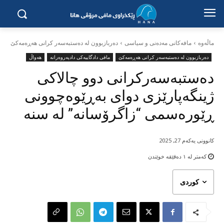
ماڵه‌وه‌
مافەکانی مەدەنی و سیاسی
دەربازبوون لە دەستبەسەر کرانی هەڕەمەکێ
دەربازبوون لە دەستبەسەر کرانی هەڕەمەکێ
مافی دادگاییەکی دادپەروەرانە
هەواڵ
دەستبەسەرکرانی دوو چالاکی
ژینگەپارێزی دوای بەڕێوەچوونی
ڕێورەسمی “زاگرۆسانە” لە سنە
کانوونی یەکەم 27, 2025
کەمتر لە ١
دەقێقە خوێندن
کوردی