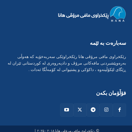
سەبارەت بە ئێمە
رێکخراوی مافی مرۆڤی هانا رێکخراوێکی سەربەخۆیە کە هەوڵی
بەرەوپێشبردنی مافەکانی مرۆڤ و دادپەروەری لە کوردستانی ئێران لە
ڕێگای لێکۆڵینەوە ، داکۆکی و پشتیوانی لە کۆمەڵگا ئەدات .
فۆڵۆمان بکەن
© رێکخراوی مافی مرۆڤی هانا ۲۰۱۸ - ۲۰۲۵ |