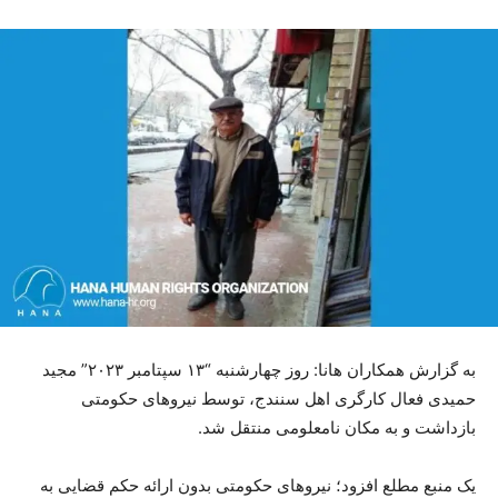
بە گزارش همکاران هانا: روز چهارشنبە “١٣ سپتامبر ٢٠٢٣” مجید
حمیدی فعال کارگری اهل سنندج، توسط نیروهای حکومتی
بازداشت و بە مکان نامعلومی منتقل شد.
یک منبع مطلع افزود؛ نیروهای حکومتی بدون ارائە حکم قضایی بە