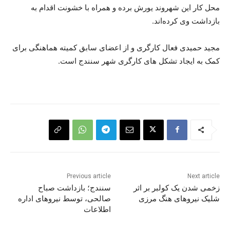
محل کار این شهروند یورش بردە و همراە با خشونت اقدام بە
بازداشت وی کردەاند.
مجید حمیدی فعال کارگری و از اعضای سابق کمیتە هماهنگی برای
کمک بە ایجاد تشکل های کارگری شهر سنندج است.
Previous article
Next article
زخمی شدن یک کولبر بر اثر
سنندج؛ بازداشت صباح
شلیک نیروهای هنگ مرزی
صالحی، توسط نیروهای ادارە
اطلاعات