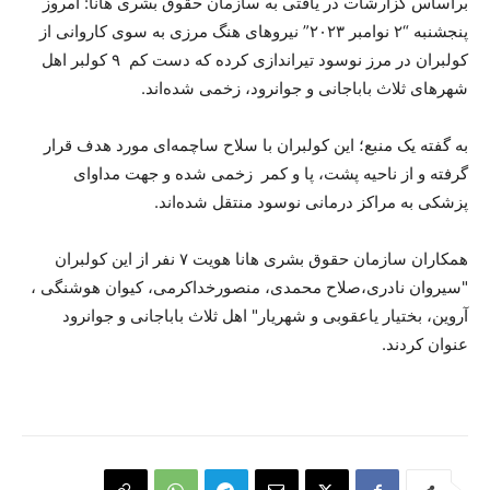
براساس گزارشات در یافتی بە سازمان حقوق بشری هانا: امروز
پنجشنبە “٢ نوامبر ٢٠٢٣” نیروهای هنگ مرزی بە سوی کاروانی از
کولبران در مرز نوسود تیراندازی کردە کە دست کم ٩ کولبر اهل
شهرهای ثلاث باباجانی و جوانرود، زخمی شدەاند.
بە گفتە یک منبع؛ این کولبران با سلاح ساچمەای مورد هدف قرار
گرفتە و از ناحیە پشت، پا و کمر زخمی شدە و جهت مداوای
پزشکی بە مراکز درمانی نوسود منتقل شدەاند.
همکاران سازمان حقوق بشری هانا هویت ٧ نفر از این کولبران
"سیروان نادری،صلاح محمدی، منصورخداکرمی، کیوان هوشنگی ،
آروین، بختیار یاعقوبی و شهریار" اهل ثلاث باباجانی و جوانرود
عنوان کردند.