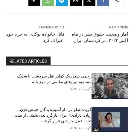
Previous article
Next article
آمار وضعیت حقوق بشر در ماە
قاتل خانوادە بوکانی بە جرم خود
اکتبر ٢٠٢٣، در کردستان ایران
اعتراف کرد
RELATED ARTICLES
زخمی شدن یک کولبر اهل سردشت با شلیک
مستقیم نیروهای نظامی در مرز بانه
آگوست 7, 2026
اخبار
فریده صلواتی، از آسیب‌دیدگان جنبش «ژن،
ژیان، ئازادی»، برای بازگرداندن بخشی از بینایی
تحت عمل جراحی قرار گرفت
آگوست 4, 2026
اخبار