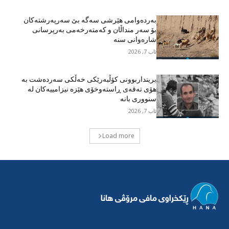
بەردەوامی هێرشی سەگە بێ سەرپەرشتەکان
بۆ سەر منداڵان و کەمتەرخەمی بەرپرسانی
شارەوانی سنە
ئاب 7, 2026
برینداربوونی کۆڵبەرێکی خەڵکی سەردەشت بە
هۆی تەقەی ڕاستەوخۆی هێزە نیزامییەکان لە
سنووری بانە
ئاب 7, 2026
Load more