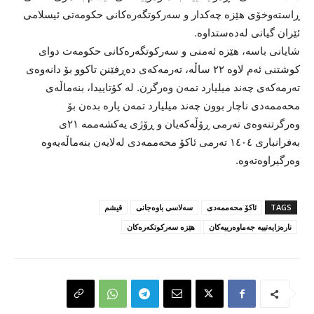
ڕاستەوخۆی هێزە چەکدار و سەرکوتگەرەکانی حکومەتی ئیسلامی
ئێران گیانی لەدەستداوە.
شایانی باسە، هێزە ئەمنی و سەرکوتگەرەکانی حکومەت دوای
کوشتنی ئەم لاوە ٢٢ ساڵە، تەرمەکەی دەڕفێنن تاکوو بۆ دانەوەی
تەرمەکەی چەند میلیارد تمەن وەرگرن. لە کۆتاییدا، بنەماڵەی
محەممەدی ناچار بوون چەند میلیارد تمەن پارە بدەن بۆ
وەرگرتنەوەی تەرمی ڕۆڵەکەیان و ڕۆژی یەکشەممە ٢١ی
بەفرانباری ١٤٠٤ تەرمی ئاکۆ محەممەدی لەلایەن بنەماڵەیەوە
وەرگیراوەتەوە.
TAGS
ئاکۆ محەممەدی
سەلاسی باوەجانی
قیشم
نارەزایەتییە جەماوەرییەکان
هێزە سەرکوتکەرەکان