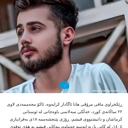
ڕێکخراوی مافی مرۆڤی هانا ئاگادار کرایەوە، ئاکۆ محەممەدی لاوی
٢٢ ساڵانەی کورد، خەڵکی سەلاسی باوەجانی لە ئوستانی
کرماشان و دانیشتووی قیشم، ڕۆژی پێنجشەممە ١٨ی بەفرانباری
١٤٠٤، لە کاتی ناڕەزایەتییە جەماوەرییەکانی قیشم بە هۆی تەقەی