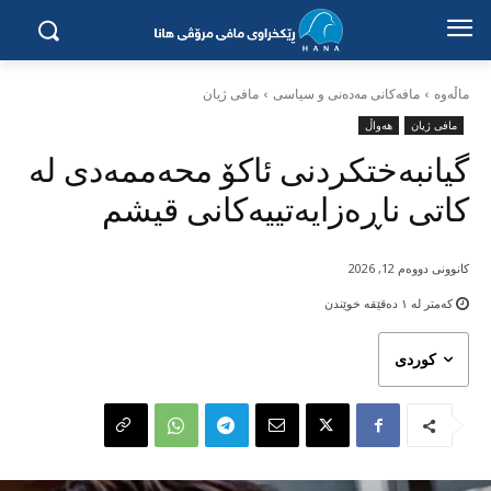
ماڵه‌وه‌
مافەکانی مەدەنی و سیاسی
مافی ژیان
مافی ژیان
هەواڵ
گیانبەختکردنی ئاکۆ محەممەدی لە
کاتی ناڕەزایەتییەکانی قیشم
کانوونی دووەم 12, 2026
کەمتر لە ١
دەقێقە خوێندن
کوردی