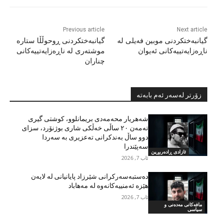
Previous article
Next article
گیانبەختکردنی موبین فەیلی لە
گیانبەختکردنی ڕوحوڵڵا ستارە
ناڕەزایەتییەکانی ئەیوان
موشتەری لە ناڕەزایەتییەکانی
چناران
زۆرتر لەسەر ئەم بابەتە
شەهریار محەمەدی بریمانلوو، کوشتی گیری
تەمەن ٢٠ ساڵی خەڵکی شاری بوژنۆرد، سزای
دوو ساڵ بەندکرانی تەعزیری بە سەردا
سەپێندرا
ئازادی ڕادەربڕین
ئاب 7, 2026
دەستبەسەرکرانی شێرزاد پایانیانی لە لایەن
هێزە ئەمنییەکانەوە لە مەهاباد
ئاب 7, 2026
مافەکانی مەدەنی و
سیاسی