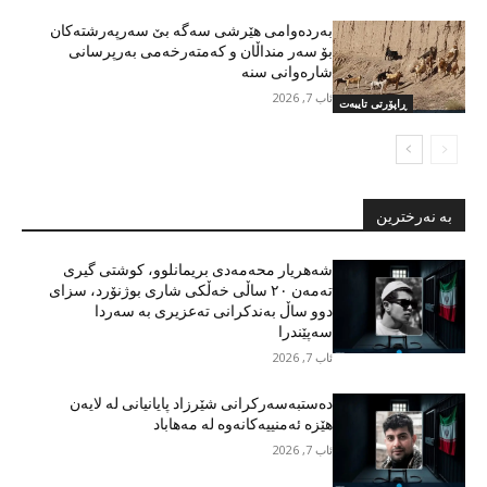
بەردەوامی هێرشی سەگە بێ سەرپەرشتەکان
بۆ سەر منداڵان و کەمتەرخەمی بەرپرسانی
شارەوانی سنە
ئاب 7, 2026
ڕاپۆرتی تایبەت
بە نەرخترین
شەهریار محەمەدی بریمانلوو، کوشتی گیری
تەمەن ٢٠ ساڵی خەڵکی شاری بوژنۆرد، سزای
دوو ساڵ بەندکرانی تەعزیری بە سەردا
سەپێندرا
ئاب 7, 2026
دەستبەسەرکرانی شێرزاد پایانیانی لە لایەن
هێزە ئەمنییەکانەوە لە مەهاباد
ئاب 7, 2026