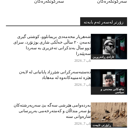
سەرکوتگەرەکان
سەرکوتگەرەکان
زۆرتر لەسەر ئەم بابەتە
شەهریار محەمەدی بریمانلوو، کوشتی گیری
تەمەن ٢٠ ساڵی خەڵکی شاری بوژنۆرد، سزای
دوو ساڵ بەندکرانی تەعزیری بە سەردا
سەپێندرا
ئازادی ڕادەربڕین
ئاب 7, 2026
دەستبەسەرکرانی شێرزاد پایانیانی لە لایەن
هێزە ئەمنییەکانەوە لە مەهاباد
ئاب 7, 2026
مافەکانی مەدەنی و
سیاسی
بەردەوامی هێرشی سەگە بێ سەرپەرشتەکان
بۆ سەر منداڵان و کەمتەرخەمی بەرپرسانی
شارەوانی سنە
ئاب 7, 2026
ڕاپۆرتی تایبەت