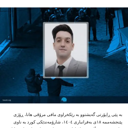
بە پێی ڕاپۆرتی گەیشتوو بە رێکخراوی مافی مرۆڤی هانا، ڕۆژی
پێنجشەممە ١٨ی بەفرانباری ١٤٠٤، شارۆمەندێکی کورد بە ناوی