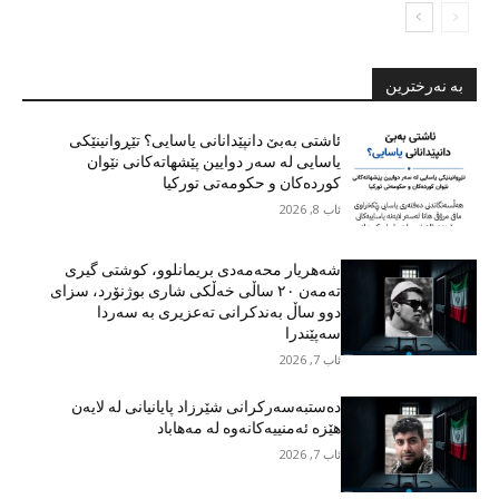
بە نەرخترین
ئاشتی بەبێ دانپێدانانی یاسایی؟ تێڕوانینێکی
یاسایی لە سەر دوایین پێشهاتەکانی نێوان
کوردەکان و حکومەتی تورکیا
ئاب 8, 2026
شەهریار محەمەدی بریمانلوو، کوشتی گیری
تەمەن ٢٠ ساڵی خەڵکی شاری بوژنۆرد، سزای
دوو ساڵ بەندکرانی تەعزیری بە سەردا
سەپێندرا
ئاب 7, 2026
دەستبەسەرکرانی شێرزاد پایانیانی لە لایەن
هێزە ئەمنییەکانەوە لە مەهاباد
ئاب 7, 2026