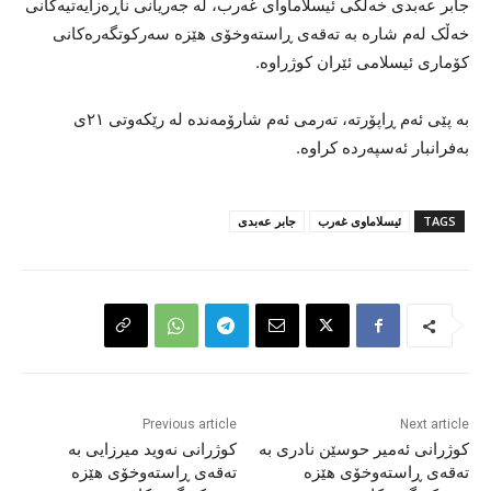
جابر عەبدی خەڵکی ئیسلاماوای غەرب، لە جەریانی ناڕەزایەتیەکانی
خەڵک لەم شارە بە تەقەی ڕاستەوخۆی هێزە سەرکوتگەرەکانی
کۆماری ئیسلامی ئێران کوژراوە.
بە پێی ئەم ڕاپۆرتە، تەرمی ئەم شارۆمەندە لە رێکەوتی ٢١ی
بەفرانبار ئەسپەردە کراوە.
TAGS
ئیسلاماوی غەرب
جابر عەبدی
Previous article
Next article
کوژرانی ئەمیر حوسێن نادری بە
کوژرانی نەوید میرزایی بە
تەقەی ڕاستەوخۆی هێزە
تەقەی ڕاستەوخۆی هێزە