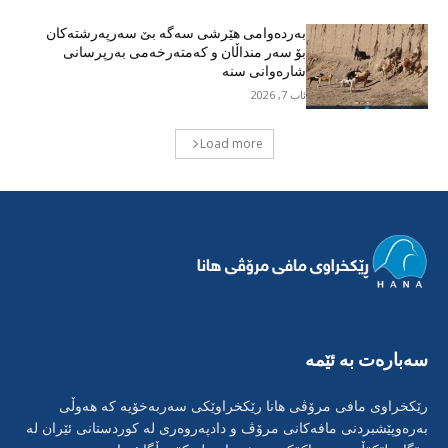
بەردەوامی هێرشی سەگە بێ سەرپەرشتەکان
بۆ سەر منداڵان و کەمتەرخەمی بەرپرسانی
شارەوانی سنە
ئاب 7, 2026
Load more
سەبارەت بە ئێمە
رێکخراوی مافی مرۆڤی هانا رێکخراوێکی سەربەخۆیە کە هەوڵی
بەرەوپێشبردنی مافەکانی مرۆڤ و دادپەروەری لە کوردستانی ئێران لە