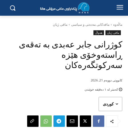
ماڵه‌وه‌
مافەکانی مەدەنی و سیاسی
مافی ژیان
مافی ژیان
هەواڵ
کوژرانی جابر عەبدی بە تەقەی
ڕاستەوخۆی هێزە
سەرکوتگەرەکان
کانوونی دووەم 21, 2026
کەمتر لە ١
دەقێقە خوێندن
کوردی