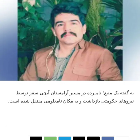
بە گفتە یک منبع؛ نامبردە در مسیر آرامستان آیچی سقز توسط
نیروهای حکومتی بازداشت و بە مکان نامعلومی منتقل شدە است.