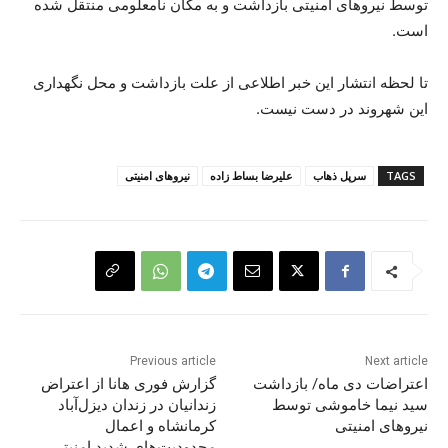
توسط نیروهای امنیتی بازداشت و به مکان نامعلومی منتقل شدە
است.
تا لحظە انتشار این خبر اطلاعی از علت بازداشت و محل نگهداری
این شهروند در دست نیست.
TAGS
سرپل ذهاب
علیرضا بساط زادە
نیروهای امنیتی
Previous article
Next article
اعتراضات دی ماە/ بازداشت
گزارش فوری هانا از اعتراض
سید نیما خاموشی توسط
زندانیان در زندان دیزل‌آباد
نیروهای امنیتی
کرمانشاه و اعمال
محدودیت‌های شدید امنیتی