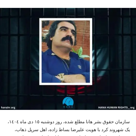
سازمان حقوق بشر هانا مطلع شدە، روز دوشنبە ١٥ دی ماە ١٤٠٤،
یک شهروند کرد با هویت علیرضا بساط زادە، اهل سرپل ذهاب،