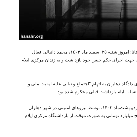
بر اساس گزارشات رسیدە بە سازمان حقوق بشر هانا: امروز شنبە ٢٥ اسفند ماە ١٤٠٣، محمد دانیالی فعال
ن جهت اجرای حکم حبس خود بازداشت و بە زندان مرکزی ایلام
ادگاە دهلران بە اتهام “اجتماع و تبانی علیه امنیت ملی و
حتساب ایام بازداشت قبلی محکوم شدە بود.
لازم بە ذکر است محمد دانیالی پیشتر در تاریخ ۲۴ اردیبهشت‌ماه ۱۴۰۲، توسط نیروهای امنیتی در شهر دهلران
ودیع وثیقه پنج میلیارد تومانی به صورت موقت از بازداشتگاه مرکزی ایلام