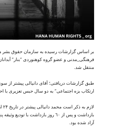
فرهنگی_مدنی و عضو گروە کوهنوردی “بنار” آبدانا
منتقل شد.
طبق گزارشات دریافتی؛ آقای دانیالی پیشتر از سوی د
ارتکاب بزه اجتماعی” بە دو سال حبس تعزیری با ا
بازداشت و پس از ٦٠ روز بازداشت با ت
آزاد شدە بود.