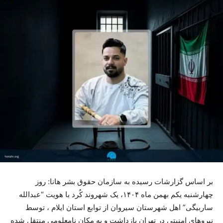
بر اساس گزارشات رسیدە بە سازمان حقوق بشر هانا: روز
چهارشنبه یکم بهمن ماه ۱۴۰۴، یک شهروند کُرد با هویت “عبدالله
ساربیگی” اهل شهرستان سیروان از توابع استان ایلام ، توسط
نیروهای امنیتی در تهران بازداشت و به مکان نامعلومی منتقل شده