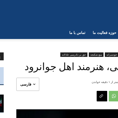
حوزه فعالیت ما
تماس با ما
 خودسرانه
منع شکنجه
حق بر دادرسی عادلانه
پ
، هنرمند اهل جوانرود
تر از ۱
دقیقه خواندن
فارسی