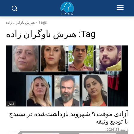
Tags
هیرش ناوگران زادە
Tag:
هیرش ناوگران زادە
اخبار
آزادی موقت ٩ شهروند بازداشت‌شده در سنندج
با تودیع وثیقه
ژانویه 31, 2026