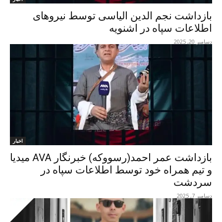
بازداشت نجم الدین الیاسی توسط نیروهای
اطلاعات سپاە در اشنویە
دسامبر 20, 2025
اخبار
بازداشت عمر احمد(رسووکە) خبرنگار AVA میدیا
و تیم همراە خود توسط اطلاعات سپاە در
سردشت
دسامبر 7, 2025