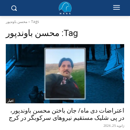
Tags
محسن باوندپور
Tag:
محسن باوندپور
اخبار
اعتراضات دی ماە/ جان باختن محسن باوندپور،
در پی شلیک مستقیم نیروهای سرکوبگر در کرج
ژانویه 25, 2026