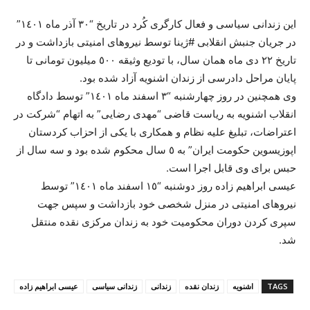
این زندانی سیاسی و فعال کارگری کُرد در تاریخ “٣٠ آذر ماە ١٤٠١”
در جریان جنبش انقلابی #ژینا توسط نیروهای امنیتی بازداشت و در
تاریخ ٢٢ دی ماە همان سال، با تودیع وثیقە ٥٠٠ میلیون تومانی تا
پایان مراحل دادرسی از زندان اشنویە آزاد شدە بود.
وی همچنین در روز چهارشنبە “٣ اسفند ماە ١٤٠١” توسط دادگاە
انقلاب اشنویە بە ریاست قاضی “مهدی رضایی” بە اتهام “شرکت در
اعتراضات، تبلیغ علیە نظام و همکاری با یکی از احزاب کردستان
اپوزیسوین حکومت ایران” بە ٥ سال محکوم شدە بود و سە سال از
حبس برای وی قابل اجرا است.
عیسی ابراهیم زادە روز دوشنبە “١٥ اسفند ماە ١٤٠١” توسط
نیروهای امنیتی در منزل شخصی خود بازداشت و سپس جهت
سپری کردن دوران محکومیت خود بە زندان مرکزی نقدە منتقل
شد.
TAGS
اشنویە
زندان نقدە
زندانی
زندانی سیاسی
عیسی ابراهیم زادە