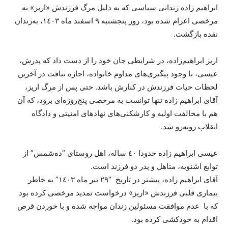
ابراهیم زادە زندانی سیاسی کە بە دلیل مرگ فرزندش «اریز» بە
مرخصی اعزام شدە بود، روز پنجشنبە ٩ اسفند ماە ١٤٠٣، بەزندان
نقدە بازگشت.
اریز ابراهیم‌زاده، در شرایطی جان خود را از دست داد که پدرش،
عیسی، با وجود پیگیری‌های مداوم خانواده، اجازه نیافت در آخرین
لحظات حیات فرزندش در کنارش باشد. حتی پس از مرگ اریز،
آقای ابراهیم زادە تنها توانست به مرخصی پنج‌روزه‌ای برود، که آن
هم با مخالفت اولیه و کارشکنی‌های نهادهای امنیتی و دادگاه
انقلاب روبه‌رو شد.
عیسی ابراهیم زادە حدودا ٤٠ سالە، اهل روستای “دەشمس” از
توابع اشنویە، متاهل و پدر دو فرزند است.
آقای ابراهیم زادە، پیشتر در تاریخ “٢٩ تیر ماە ١٤٠٣” بە خاطر
بیماری قلبی فرزندش «اریز» درخواست تمدید مرخصی کردە بود
کە با عدم موافقت مسئولین زندان مواجە شدە و با خوردن قرص
اقدام بە خودکشی کرده بود.