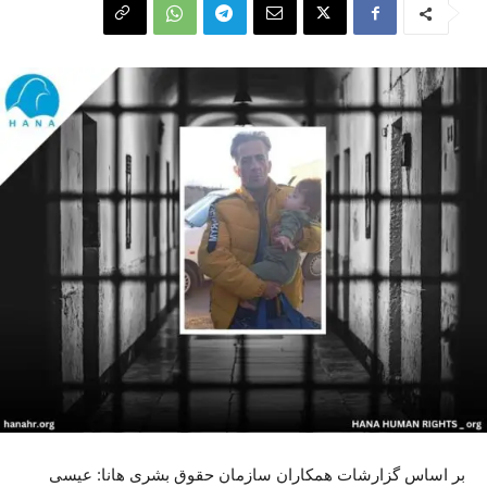
بر اساس گزارشات همکاران سازمان حقوق بشری هانا: عیسی