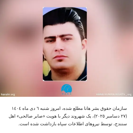
سازمان حقوق بشر هانا مطلع شدە، امروز شنبە ٦ دی ماە ١٤٠٤
(٢٧ دسامبر ٢٠٢٥)، یک شهروند دیگر با هویت «صابر صالحی» اهل
سنندج، توسط نیروهای اطلاعات سپاە بازداشت شدە است.