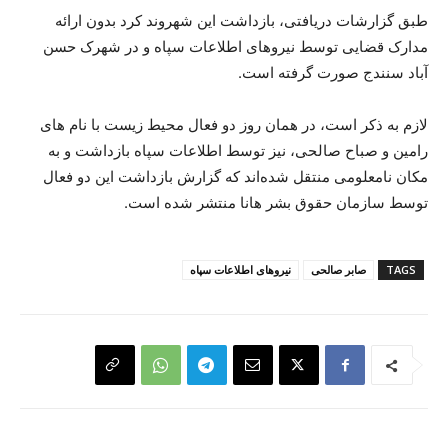
طبق گزارشات دریافتی، بازداشت این شهروند کرد بدون ارائە
مدارک قضایی توسط نیروهای اطلاعات سپاە و در شهرک حسن
آباد سنندج صورت گرفتە است.
لازم بە ذکر است، در همان روز دو فعال محیط زیست با نام های
رامین و صباح صالحی، نیز توسط اطلاعات سپاە بازداشت و بە
مکان نامعلومی منتقل شدەاند کە گزارش بازداشت این دو فعال
توسط سازمان حقوق بشر هانا منتشر شدە است.
TAGS
صابر صالحی
نیروهای اطلاعات سپاە