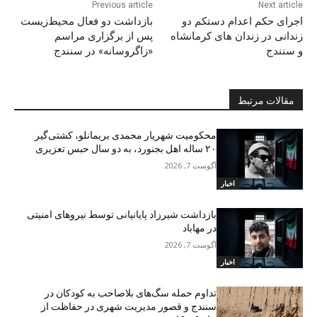
Previous article
Next article
اجرای حکم اعدام دستکم دو
بازداشت دو فعال محیط‌زیست
زندانی در زندان های کرمانشاە
پس از برگزاری مراسم
و سنندج
«زاگروسانه» در سنندج
مقالات مرتبط
محکومیت شهریار محمدی بریمانلو، کشتی‌گیر
۲۰ ساله اهل بجنورد، به دو سال حبس تعزیری
آگوست 7, 2026
اخبار
بازداشت شیرزاد پایانیانی توسط نیروهای امنیتی
در مهاباد
آگوست 7, 2026
اخبار
تداوم حمله سگ‌های بلاصاحب به کودکان در
سنندج و قصور مدیریت شهری در حفاظت از