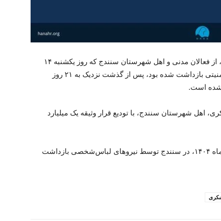
سازمان حقوق بشر هانا مطلع شده: دلیر اسکندری، از فعالان مدنی و اهل شهرستان سنندج که روز یکشنبە ۱۴
دی‌ماه ۱۴۰۴، همراه با ۹ نفر دیگر توسط نیروهای امنیتی بازداشت شده بود، پس از گذشت نزدیک به ۲۱ روز
د شدە است.
نبە ۲۴ دی‌ماه ١٤٠٤، لقمان شکری، اهل شهرستان سنندج، با تودیع قرار وثیقه یک میلیارد
لازم بە ذکر است، آقای شکری روز پنجشنبە ۱۸ دی‌ماه ۱۴۰۴، در سنندج توسط نیروهای لباس‌شخصی بازداشت
شکری