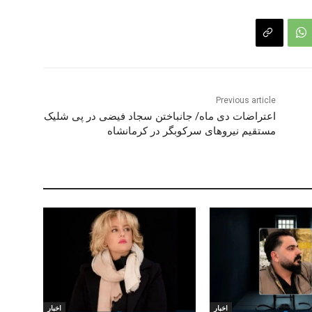
Previous article
اعتراضات دی ماە/ جانباختن سجاد فیضی در پی شلیک
مستقیم نیروهای سرکوبگر در کرمانشاە
اخبار
اخبار