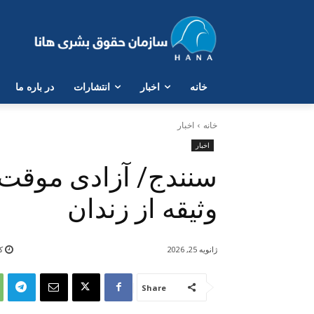
خانە
اخبار
انتشارات
در بارە ما
خانه
اخبار
اخبار
سنندج/ آزادی موقت د
وثیقه از زندان
ژانویه 25, 2026
کم
Share