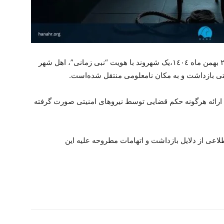
سازمان حقوق بشر هانا مطلع شدە،روز سەشنبە ۲۱ بهمن ماە ۱٤۰٤،یک شهروند با هویت “نبی زمانی”، اهل شهر
منیتی بازداشت و بە مکان نامعلومی منتقل شدەاست.
ارائە هرگونە حکم قضایی توسط نیروهای امنیتی صورت گرفتە
طلاعی از دلایل بازداشت و اتهامات مطروحە علیە این