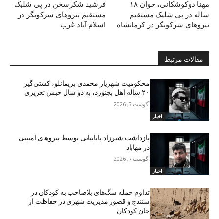
مهنا دوکوشکانی، جوان ١٨
فرشید شکرسخن در پی شلیک
سالە در پی شلیک مستقیم
مستقیم نیروهای سرکوبگر در
نیروهای سرکوبگر در کرمانشاە
اسلام آباد غرب
مقالات مرتبط
محکومیت شهریار محمدی بریمانلو، کشتی‌گیر
۲۰ ساله اهل بجنورد، به دو سال حبس تعزیری
آگوست 7, 2026
اخبار
بازداشت شیرزاد پایانیانی توسط نیروهای امنیتی
در مهاباد
آگوست 7, 2026
اخبار
تداوم حمله سگ‌های بلاصاحب به کودکان در
سنندج و قصور مدیریت شهری در حفاظت از
جان کودکان