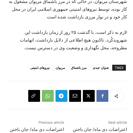
شهرستان مریوان، در حالی که در مرز باشماق مریوان مشغول به
کار بوده، توسط نیروهای امنیتی جمهوری اسلامی ایران در محل
کار خود و در نوار مرزی بازداشت شده است
لازم به ذکر است، با گذشت ۲۵ روز از زمان بازداشت این
شهروندکُرد، تاکنون هیچ‌ اطلاعی از دلایل بازداشت، اتهامات
مطروحە، محل نگهداری و وضعیت وی در دسترس نیست.
TAGS
شوان عبدی
مرز باشماق
مریوان
نیروهای امنیتی
Previous article
Next article
اعتراضات دی ماە/ جان باختن
اعتراضات دی ماە/ جان باختن