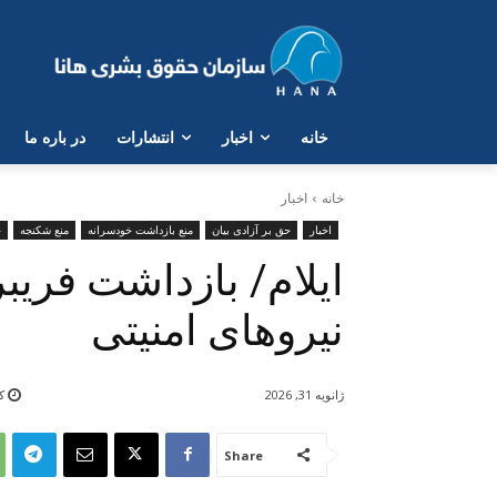
خانە
اخبار
انتشارات
در بارە ما
خانه
اخبار
اخبار
حق بر آزادی بیان
منع بازداشت خودسرانه
منع شکنجه
ح
ایلام/ بازداشت فری
نیروهای امنیتی
ژانویه 31, 2026
کم
Share