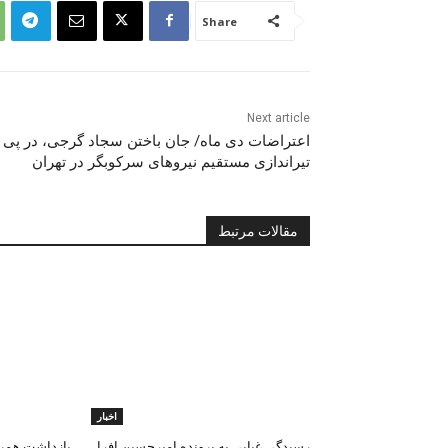
Share
Next article
اعتراضات دی ماە/ جان باختن سجاد گرجی، در پی
تیراندازی مستقیم نیروهای سرکوبگر در تهران
مقالات مرتبط
اخبار
رسیدگی غیابی به پرونده امیرحسین افرا
بازداشت همرا