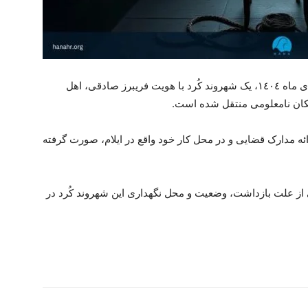
سازمان حقوق بشر هانا مطلع شدە: روز شنبە ٢٠ دی ماە ١٤٠٤، یک شهروند کُرد با هویت فریبرز صادقی، اهل
مکان نامعلومی منتقل شدە است.
ائە مدارک قضایی و در محل کار خود واقع در ایلام، صورت گرفتە
 از علت بازداشت، وضعیت و محل نگهداری این شهروند کُرد در