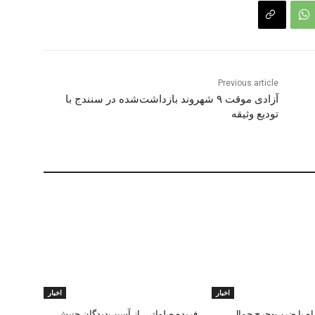
Previous article
آزادی موقت ٩ شهروند بازداشت‌شده در سنندج با
تودیع وثیقه
اخبار
اخبار
ه با ضرب‌وجرح جمال
فریده صلواتی، از آسیب‌دیدگان جنبش