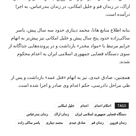
اراک، در زندان قم و خلیل امکانی، در زندان بندرعباس، بە اجرا
درآمدە است.
بنابە اطلاع منابع هانا، محمد دیناری حدود سه سال پیش، یاسر
ساکی‌زاده حدود پنج سال پیش و خلیل امکانی نیز پیش‌تر به اتهام
جرایم مرتبط با «مواد مخدر» بازداشت و در پرونده‌هایی جداگانه از
سوی دستگاه قضایی جمهوری اسلامی ایران به اعدام محکوم
شدند.
همچنین، صادق عبدی، نیز به اتهام «قتل عمد» بازداشت و پس از
طی مراحل دادرسی، حکم اعدام وی صادر و اجرا شده است.
TAGS
احکام اعدام
اعدام
خلیل امکانی
دستگاە قصایی جمهوری اسلامی ایران
زندان اراک
زندان بندرعباس
زندان قزوین
زندان قم
صادق عبدی
محمد دیناری
یاسر ساکی زادە