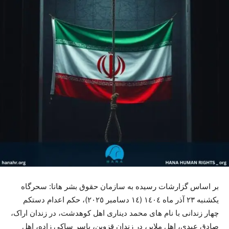
بر اساس گزارشات رسیدە بە سازمان حقوق بشر هانا: سحرگاە
یکشنبە ٢٣ آذر ماە ١٤٠٤ (١٤ دسامبر ٢٠٢٥)، حکم اعدام دستکم
چهار زندانی با نام های محمد دیناری اهل کوهدشت، در زندان اراک،
صادق عبدی، اهل ملایر، در زندان قزوین، یاسر ساکی زادە، اهل