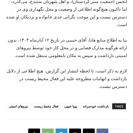
انجمن (جمعیت سبز کردستان)، و اهل شهرتان سنندج، می‌گذرد،
اما تاکنون هیچ‌گونە اطلاعی از وضعیت و محل نگهداری وی در
دسترس نیست و این موجب نگرانی جدی خانواده و نزدیکان او شدە
است.
بنا بە اطلاع منابع هانا، آقای حبیبی در تاریخ ۱۲ آبان‌ماه ۱۴۰۴، بدون
ارائە هرگونە مدارک قضایی و در محل کار خود توسط نیروهای
امنیتی بازداشت و سپس بە مکان نامعلومی منتقل شدە است.
لازم بە ذکر است، تا لحظە انتشار این گزارش، هیچ اطلاعی از دلایل
بازداشت و اتهامات مطروحە علیه این فعال محیط زیست در
دسترس نیست.
TAGS
بازداشت خودسرانە
پویا حبیبی
فعال محیط زیست
نیروهای امنیتی