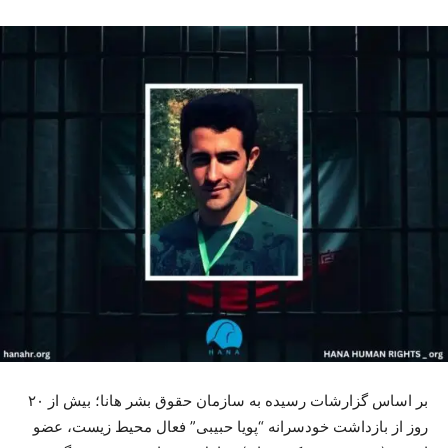
بر اساس گزارشات رسیدە بە سازمان حقوق بشر هانا؛ بیش از ۲۰
روز از بازداشت خودسرانە “پویا حبیبی” فعال محیط زیست، عضو