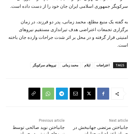
سرکوبگر جمهوری اسلامی ایران جان خود را از دست داده است.
به گفته یک منبع مطلع، محمد زمانی، پدر دو فرزند، در زمان
برگزاری تجمعات اعتراضی هدف تیراندازی مستقیم نیروهای
امنیتی قرار گرفته و در محل بر اثر شدت جراحات وارده جان باخته
است.
TAGS
اعتراضات
ایلام
محمد زمانی
نیروهای سرکوبگر
Previous article
Next article
جانباختن مرتضی جهانبخش در
جانباختن نوید صالحی توسط
جریان اعتراضات چناران
نیروهای امنیتی در جریان