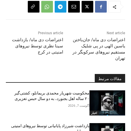
Previous article
Next article
اعتراضات دی ماە/ جان‌باختن
اعتراضات دی ماە/ بازداشت
یاسین الهی در پی شلیک
سینا نظری توسط نیروهای
مستقیم نیروهای سرکوبگر در
امنیتی در کرج
تهران
مقالات مرتبط
محکومیت شهریار محمدی بریمانلو، کشتی‌گیر
۲۰ ساله اهل بجنورد، به دو سال حبس تعزیری
آگوست 7, 2026
اخبار
بازداشت شیرزاد پایانیانی توسط نیروهای امنیتی