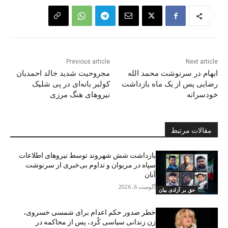
Previous article
Next article
ابهام در سرنوشت محمد اللە
مجروحیت شدید خالد احمدیان
رضایی پس از یک ماه بازداشت
کولبر بانەای در پی شلیک
خودسرانه
نیروهای هنگ مرزی
مقالات مرتبط
بازداشت شش شهروند توسط نیروهای اطلاعات
سپاە در مریوان و تداوم بی‌خبری از سرنوشت
آنان
آگوست 6, 2026
حق بر آزادی بیان
خطر صدور حکم اعدام برای شمسی خسروی،
زن زندانی سیاسی کُرد، پس از محاکمه در