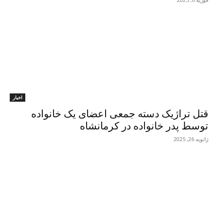
اخبار
قتل تراژیک دسته جمعی اعضای یک خانوادە
توسط پدر خانوادە در کرمانشاە
ژانویه 26, 2025