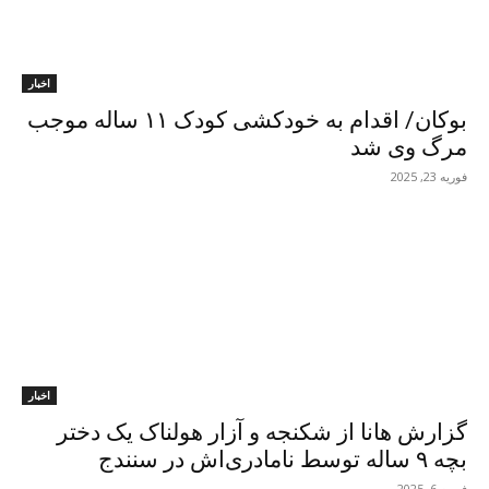
اخبار
بوکان/ اقدام بە خودکشی کودک ۱۱ سالە موجب
مرگ وی شد
فوریه 23, 2025
اخبار
گزارش هانا از شکنجە و آزار هولناک یک دختر
بچە ٩ سالە توسط نامادری‌اش در سنندج
فوریه 6, 2025